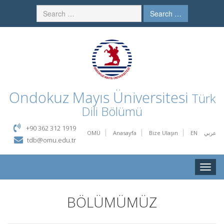
Search …
Ondokuz Mayıs Üniversitesi
Türk
Dili Bölümü
+90 362 312 1919
OMÜ
Anasayfa
Bize Ulaşın
EN
عربي
tdb@omu.edu.tr
Toggle
naviga
BÖLÜMÜMÜZ