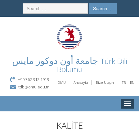
Search …
جامعة أون دوكوز مايس
Türk Dili
Bölümü
+90 362 312 1919
OMÜ
Anasayfa
Bize Ulaşın
TR
EN
tdb@omu.edu.tr
Toggle
naviga
KALİTE