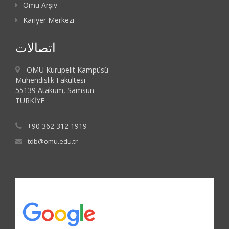
Omü Arşiv
Kariyer Merkezi
اتصالات
OMÜ Kurupelit Kampüsü
Mühendislik Fakültesi
55139 Atakum, Samsun
TÜRKİYE
+90 362 312 1919
tdb@omu.edu.tr